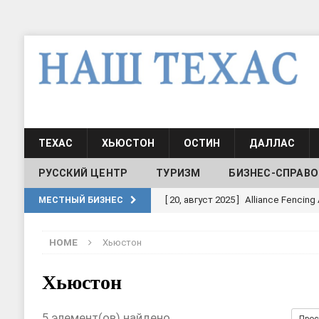
ТЕХАС
ХЬЮСТОН
ОСТИН
ДАЛЛАС
РУССКИЙ ЦЕНТР
ТУРИЗМ
БИЗНЕС-СПРАВО
[ 20, август 2025 ]
Alliance Fencin
МЕСТНЫЙ БИЗНЕС
[ 30, июнь 2025 ]
СОСТАВЛЕНИЕ Н
HOME
Хьюстон
[ 19, июль 2017 ]
Классы русского
ШКОЛЫ И ДЕТСКИЕ САДЫ
Хьюстон
[ 19, июль 2017 ]
Школа русского 
5 элемент(ов) найдено