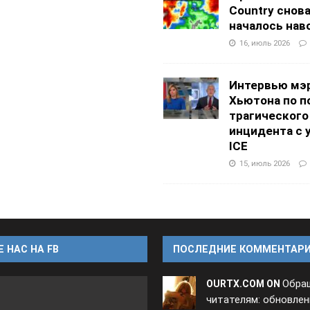
Country снов
началось нав
16, июль 2026
Интервью мэ
Хьютона по п
трагического
инцидента с 
ICE
15, июль 2026
 НАС НА FB
ПОСЛЕДНИЕ КОММЕНТАР
Обра
OURTX.COM ON
читателям: обновлен