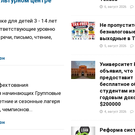
ультурном центре
6, август 2026
ке для детей 3 - 14 лет
Не пропустит
стветствующие уровню
безналоговы
речи, письмо, чтение,
выходные в Т
5, август 2026
он
Университет 
объявил, что
предоставит
бесплатное о
а фехтования
студентам из
я начинающих Групповые
годовым дох
тние и сезонные лагеря
$200000
 чемпионов...
4, август 2026
он
Реформа сис