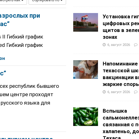
мотреть как
Сортировать по
АНЦЕВАЛЬНЫЕ СТУДИИ
взрослых при
Установка ги
цифровых ре
ас”
щитов в зеле
s II Гибкий график
зонах
ced Гибкий график
6, август 2026
он
Напоминание
техасской шк
с”
вакцинации 
жаркие спор
всех республик бывшего
6, август 2026
ашем центре проходят
 русского языка для
Вспышка
сальмонеллез
связанная с 
халапеньо, д
Техаса