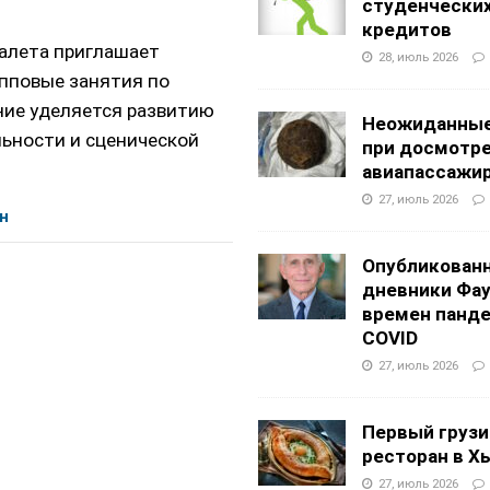
студенчески
кредитов
алета приглашает
28, июль 2026
упповые занятия по
ние уделяется развитию
Неожиданные
льности и сценической
при досмотр
авиапассажи
27, июль 2026
н
Опубликован
дневники Фа
времен панд
COVID
27, июль 2026
Первый грузи
ресторан в Х
27, июль 2026