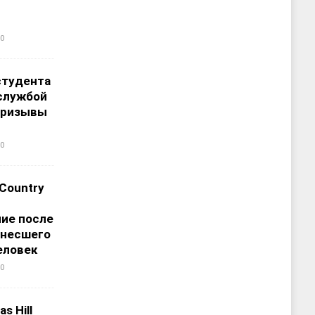
0
студента
службой
призывы
0
 Country
ие после
унесшего
еловек
0
s Hill