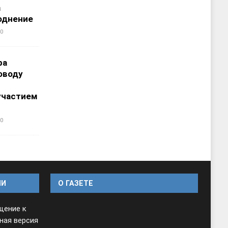
а
однение
0
ра
оводу
участием
0
ИИ
O ГАЗЕТЕ
щение к
ная версия