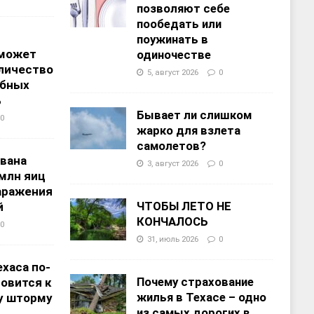
позволяют себе
пообедать или
поужинать в
 может
одиночестве
личество
5, август 2026
0
ебных
%
Бывает ли слишком
0
жарко для взлета
самолетов?
звана
3, август 2026
0
 млн яиц
заражения
ЧТОБЫ ЛЕТО НЕ
й
КОНЧАЛОСЬ
0
31, июль 2026
0
хаса по-
Почему страхование
овится к
жилья в Техасе – одно
у шторму
из самых дорогих в