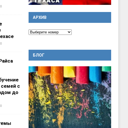
0
АРХИВ
е
е
ехасе
0
БЛОГ
Райса
бучение
 семей с
одом до
0
темы