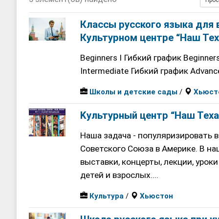
Прос
ДЕТСКИЕ САДЫ
[ 17, июнь 2026 ]
Sophia Dance
Т
Классы русского языка для 
Культурном центре “Наш Тех
Beginners I Гибкий график Beginner
Intermediate Гибкий график Advan
Школы и детские сады
/
Хьюст
Kультурный центр “Наш Теха
Наша задача - популяризировать 
Советского Союза в Америке. В н
выставки, концерты, лекции, уроки
детей и взрослых....
Культура
/
Хьюстон