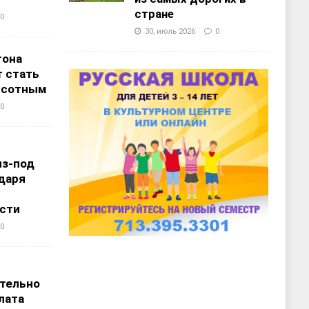
стране
0
30, июль 2026
0
тона
 стать
ысотным
0
из-под
даря
сти
0
т
тельно
лата