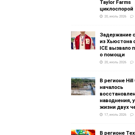
Taylor Farms
циклоспорой
20, июль 2026
Задержание 
из Хьюстона 
ICE вызвало 
о помощи
20, июль 2026
В регионе Hill
началось
восстановлен
наводнения, 
жизни двух ч
17, июль 2026
В регионе Texa