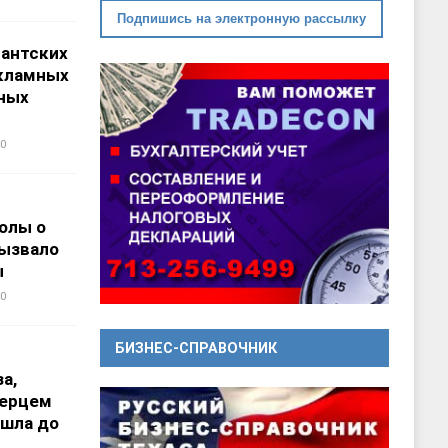
Подпишись на электронную рассылку
гантских
кламных
ных
0
олы о
вызвало
ы
0
БИЗНЕС-СПРАВОЧНИК
а,
перцем
ошла до