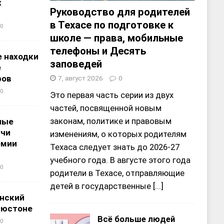
х
Руководство для родителей
в Техасе по подготовке к
0
школе — права, мобильные
телефоны и Десять
 находки
заповедей
е
ров
7, август 2026
0
0
Это первая часть серии из двух
частей, посвященной новым
законам, политике и правовым
ные
учи
изменениям, о которых родителям
емии
Техаса следует знать до 2026-27
учебного года. В августе этого года
0
родители в Техасе, отправляющие
детей в государственные
[...]
нский
ьюстоне
Всё больше людей
0