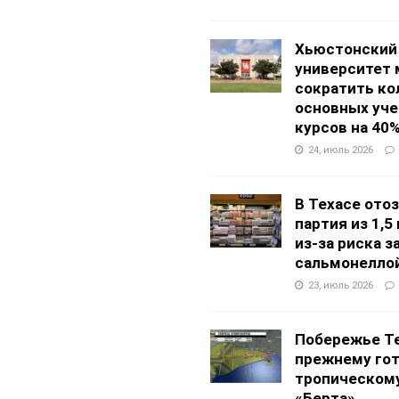
Хьюстонский
университет
сократить ко
основных уч
курсов на 40
24, июль 2026
В Техасе ото
партия из 1,5
из-за риска 
сальмонелло
23, июль 2026
Побережье Те
прежнему гот
тропическом
«Берта»