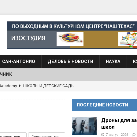
САН-АНТОНИО
ДЕЛОВЫЕ НОВОСТИ
НАУКА
К
ЧНИК
g Academy
ШКОЛЫ И ДЕТСКИЕ САДЫ
АЛОГОВЫХ ДЕКЛАРАЦИЙ
ФИНАНСЫ И БУХГАЛТЕРСКИЙ УЧЕТ
ПОСЛЕДНИЕ НОВОСТИ
 языка для взрослых при Культурном центре “Наш Техас”
Дроны для з
школ
языка при культурном центре “Наш Техас”
ШКОЛЫ И
7, август 2026