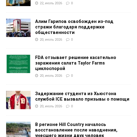
22, июль 2026
0
Алим Гарипов освобожден из-под
стражи благодаря поддержке
общественности
20, июль 2026
0
FDA отзывает решение касательно
заражения салата Taylor Farms
циклоспорой
20, июль 2026
0
Задержание студента из Хьюстона
службой ICE вызвало призывы о помощи
20, июль 2026
0
В регионе Hill Country началось
восстановление после наводнения,
унесшего жизни двух человек