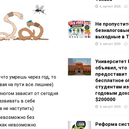
6, август 2026
Не пропустит
безналоговы
выходные в Т
5, август 2026
Университет 
объявил, что
предоставит
 что умрешь через год, то
бесплатное о
ая на пути все лишнее).
студентам из
годовым дох
многом зависит от сегодня
$200000
азвивать в себе
4, август 2026
 не наступить).
невозможно без
Реформа сис
(как невозможно