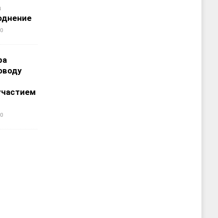
а
однение
0
ра
оводу
участием
0