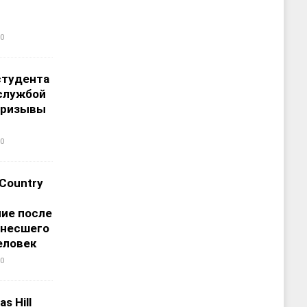
0
студента
службой
призывы
0
 Country
ие после
унесшего
еловек
0
s Hill