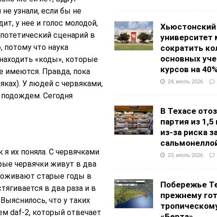
не узнали, если бы не
ит, у нее и голос молодой,
Хьюстонский
гипотетический сценарий в
университет
 потому что наука
сократить ко
основных уч
 находить «коды», которые
курсов на 40
 имеются. Правда, пока
24, июль 2026
яках). У людей с червяками,
ы подождем. Сегодня
В Техасе ото
партия из 1,5
из-за риска 
сальмонелло
я их поняла. С червячками
23, июль 2026
рые червячки живут в два
 доживают старые годы в
Побережье Те
стягивается в два раза и в
прежнему гот
 Выяснилось, что у таких
тропическом
ем daf-2, который отвечает
«Берта»