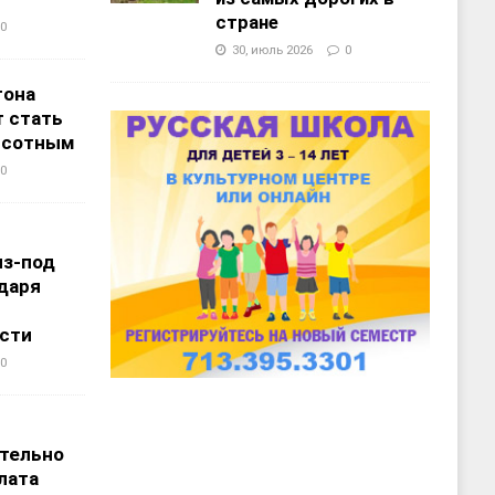
стране
0
30, июль 2026
0
тона
 стать
ысотным
0
из-под
даря
сти
0
т
тельно
лата