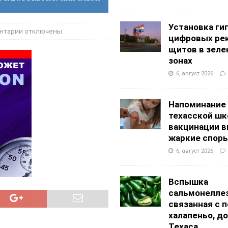
АНЦЕВАЛЬНЫЕ СТУДИИ
g Academy
ШКОЛЫ И ДЕТСКИЕ САДЫ
Установка ги
нтарии
отключены
цифровых ре
щитов в зеле
зонах
6, август 2026
Напоминание
техасской шк
вакцинации 
жаркие спор
6, август 2026
Вспышка
сальмонеллез
связанная с 
халапеньо, д
Техаса