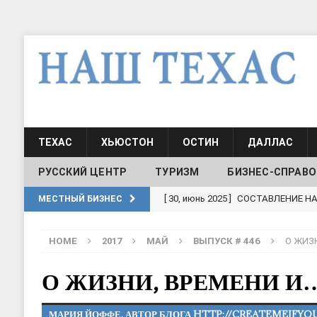
ТЕХАС
ХЬЮСТОН
ОСТИН
ДАЛЛАС
РУССКИЙ ЦЕНТР
ТУРИЗМ
БИЗНЕС-СПРАВО
[ 30, июнь 2025 ]
СОСТАВЛЕНИЕ Н
МЕСТНЫЙ БИЗНЕС
[ 19, июль 2017 ]
Классы русского
HOME
2017
МАЙ
ВЫПУСК # 446
О ЖИЗ
ШКОЛЫ И ДЕТСКИЕ САДЫ
[ 19, июль 2017 ]
Школа русского 
О ЖИЗНИ, ВРЕМЕНИ И
ДЕТСКИЕ САДЫ
МАРИЯ ЙОФФЕ, АВТОР БЛОГА HTTP://CREATEMEIFYO