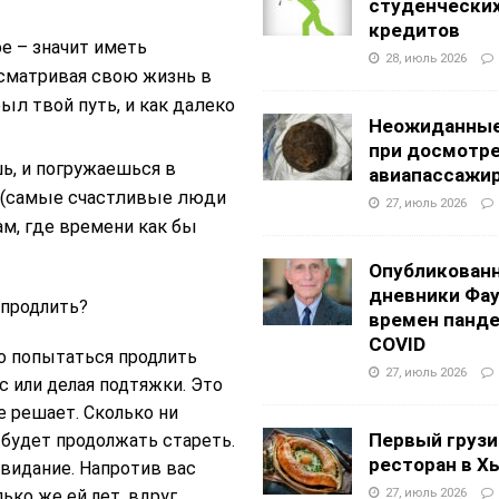
студенчески
кредитов
е – значит иметь
28, июль 2026
сматривая свою жизнь в
ыл твой путь, и как далеко
Неожиданные
при досмотр
ь, и погружаешься в
авиапассажи
я (самые счастливые люди
27, июль 2026
ам, где времени как бы
Опубликован
дневники Фа
 продлить?
времен панд
COVID
о попытаться продлить
27, июль 2026
с или делая подтяжки. Это
е решает. Сколько ни
Первый грузи
 будет продолжать стареть.
ресторан в Х
 свидание. Напротив вас
27, июль 2026
ько же ей лет, вдруг