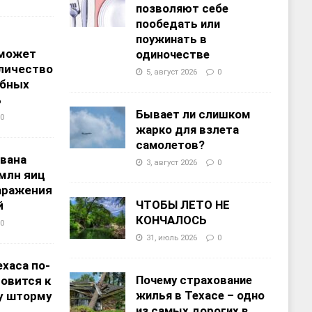
позволяют себе
пообедать или
поужинать в
 может
одиночестве
личество
5, август 2026
0
ебных
%
Бывает ли слишком
0
жарко для взлета
самолетов?
звана
3, август 2026
0
 млн яиц
заражения
ЧТОБЫ ЛЕТО НЕ
й
КОНЧАЛОСЬ
0
31, июль 2026
0
хаса по-
Почему страхование
овится к
жилья в Техасе – одно
у шторму
из самых дорогих в