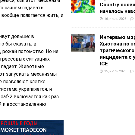
еремся, как этот механизм
Country снов
го начнем задавать
началось нав
 вообще полагается жить, и
16, июль 2026
ивут дольше: в
Интервью мэ
Хьютона по п
ло бы сказать, в
трагического
, рожай потомство. Но не
инцидента с 
стрессовых ситуациях
ICE
в падает. Животные
15, июль 2026
ают запускать механизмы
е позволяют клетке
истема укрепляется, и
daf-2 включается как раз
ей и восстановлению