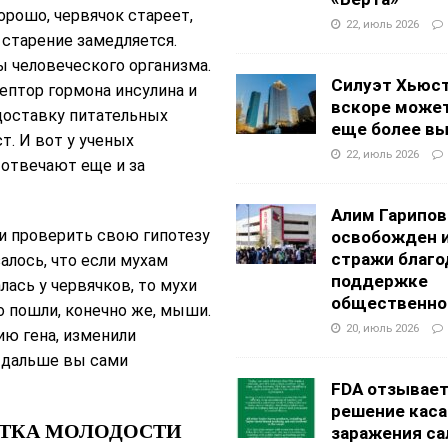
орошо, червячок стареет,
22, июль 2026
… старение замедляется.
 человеческого организма.
Силуэт Хьюс
цептор гормона инсулина и
вскоре может
 доставку питательных
еще более в
т. И вот у ученых
22, июль 2026
 отвечают еще и за
Алим Гарипов
и проверить свою гипотезу
освобожден 
стражи благо
алось, что если мухам
поддержке
лась у червячков, то мухи
общественно
о пошли, конечно же, мыши.
20, июль 2026
ию гена, изменили
а дальше вы сами
FDA отзывае
решение каса
ЕТКА МОЛОДОСТИ
заражения са