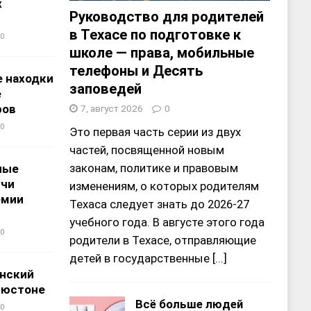
х
Руководство для родителей
в Техасе по подготовке к
0
школе — права, мобильные
телефоны и Десять
 находки
заповедей
е
ров
7, август 2026
0
0
Это первая часть серии из двух
частей, посвященной новым
законам, политике и правовым
ные
учи
изменениям, о которых родителям
емии
Техаса следует знать до 2026-27
учебного года. В августе этого года
0
родители в Техасе, отправляющие
детей в государственные
[...]
нский
ьюстоне
Всё больше людей
0