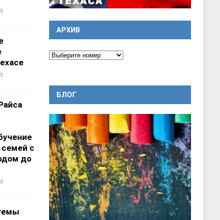
0
АРХИВ
е
е
ехасе
0
БЛОГ
Райса
бучение
 семей с
одом до
0
темы