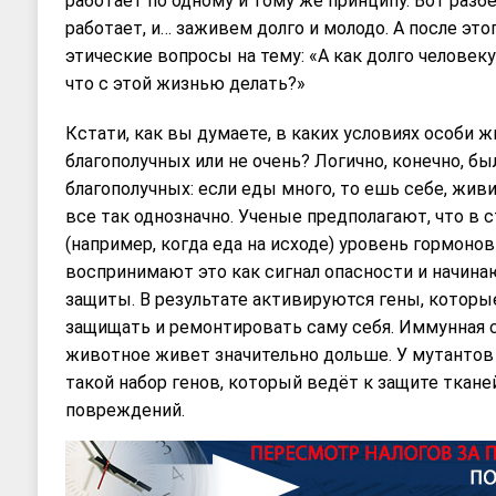
работает по одному и тому же принципу. Вот разб
работает, и… заживем долго и молодо. А после это
этические вопросы на тему: «А как долго человеку
что с этой жизнью делать?»
Кстати, как вы думаете, в каких условиях особи ж
благополучных или не очень? Логично, конечно, бы
благополучных: если еды много, то ешь себе, живи
все так однозначно. Ученые предполагают, что в 
(например, когда еда на исходе) уровень гормоно
воспринимают это как сигнал опасности и начин
защиты. В результате активируются гены, которы
защищать и ремонтировать саму себя. Иммунная с
животное живет значительно дольше. У мутантов 
такой набор генов, который ведёт к защите ткан
повреждений.