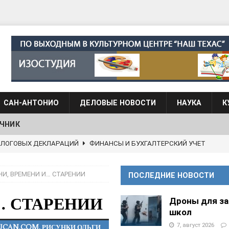
САН-АНТОНИО
ДЕЛОВЫЕ НОВОСТИ
НАУКА
К
ЧНИК
АЛОГОВЫХ ДЕКЛАРАЦИЙ
ФИНАНСЫ И БУХГАЛТЕРСКИЙ УЧЕТ
 языка для взрослых при Культурном центре “Наш Техас”
НИ, ВРЕМЕНИ И… СТАРЕНИИ
ПОСЛЕДНИЕ НОВОСТИ
языка при культурном центре “Наш Техас”
ШКОЛЫ И
… СТАРЕНИИ
Дроны для з
школ
7, август 2026
UCAN.COM. РИСУНКИ ОЛЬГИ