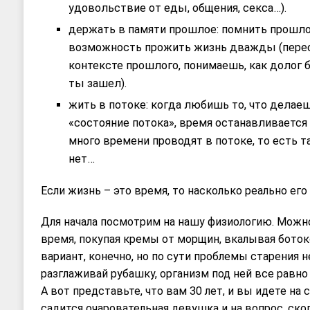
удовольствие от еды, общения, секса…).
держать в памяти прошлое: помнить прошло
возможность прожить жизнь дважды (пере
контексте прошлого, понимаешь, как долог б
ты зашел).
жить в потоке: когда любишь то, что делаеш
«состояние потока», время останавливаетс
много времени проводят в потоке, то есть т
нет…
Если жизнь – это время, то насколько реально его
Для начала посмотрим на нашу физиологию. Можн
время, покупая кремы от морщин, вкалывая боток
вариант, конечно, но по сути проблемы старения н
разглаживай рубашку, организм под ней все равно
А вот представьте, что вам 30 лет, и вы идете на
садится очаровательная девушка и на вопрос, скол