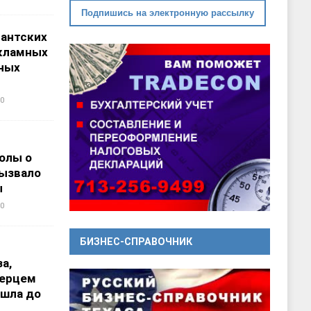
Подпишись на электронную рассылку
гантских
кламных
ных
0
олы о
вызвало
ы
0
БИЗНЕС-СПРАВОЧНИК
а,
перцем
ошла до