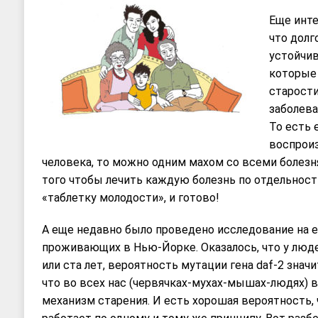
Еще инте
что долг
устойчив
которые
старости
заболева
То есть 
воспроиз
человека, то можно одним махом со всеми болезн
того чтобы лечить каждую болезнь по отдельнос
«таблетку молодости», и готово!
А еще недавно было проведено исследование на е
проживающих в Нью-Йорке. Оказалось, что у люд
или ста лет, вероятность мутации гена daf-2 знач
что во всех нас (червячках-мухах-мышах-людях)
механизм старения. И есть хорошая вероятность,